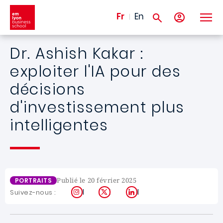
Aller au contenu principal
Fr
En
Dr. Ashish Kakar :
exploiter l'IA pour des
décisions
d'investissement plus
intelligentes
Publié le 20 février 2025
PORTRAITS
Instagram
X
LinkedIn
Suivez-nous :