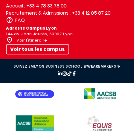
Accueil : +33 4 78 33 78 00
Recrutement & Admissions : +33 4 12 05 87 20
FAQ
Adresse Campus Lyon
144 av. Jean Jaurès, 69007 Lyon
Voir l'itinéraire
Voir tous les campus
SUIVEZ EMLYON BUSINESS SCHOOL #WEAREMAKERS ✨
IMAGE
IMAGE
IMAGE
IMAGE