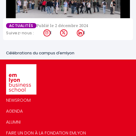
Publié le 2 décembre 2024
ACTUALITÉS
Instagram
X
LinkedIn
Suivez-nous :
Célébrations du campus d’emlyon
Image
NEWSROOM
AGENDA
ALUMNI
FAIRE UN DON À LA FONDATION EMLYON