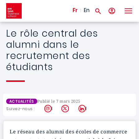
Aller au contenu principal
Fr
En
Le rôle central des
alumni dans le
recrutement des
étudiants
Publié le 7 mars 2025
ACTUALITÉS
Instagram
X
LinkedIn
Suivez-nous :
Le réseau des alumni des écoles de commerce