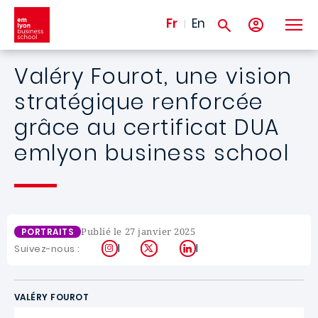
Aller au contenu principal
Fr
En
Valéry Fourot, une vision
stratégique renforcée
grâce au certificat DUA
emlyon business school
Publié le 27 janvier 2025
PORTRAITS
Instagram
X
LinkedIn
Suivez-nous :
VALÉRY FOUROT