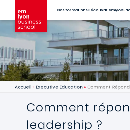
Aller au contenu principal
Nos formations
Découvrir emlyon
Fac
Accueil
Executive Education
Comment Répondre
Comment répond
leadership ?