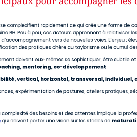
rincipaux pour accompagner les 
r se complexifient rapidement ce qui crée une forme de c
ine RH. Peu à peu, ces acteurs apprennent à relativiser le
fs d’accompagnement vers de nouvelles voies. L’enjeu : éle
ification des pratiques chère au taylorisme ou le cumul de
ment doivent eux-mêmes se sophistiquer, être subtile et
oaching, mentoring, co-développement
ité, vertical, horizontal, transversal, individuel, c
issances, expérimentation de postures, ateliers pratiques, 
 la complexité des besoins et des attentes implique la prof
e
qui doivent porter une vision sur les stades de
maturati