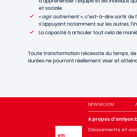
d’appréhender l’équipe et les individus qu
et sociale.
« agir autrement
», c’est-à-dire sortir de 
s’appuyant notamment sur les autres, l’intu
La capacité à articuler tout cela de manièr
Toute transformation nécessite du temps, de l
durées ne pourront réellement viser et attein
NEWSROOM
A propos d'emlyon 
Image
Classements et acc