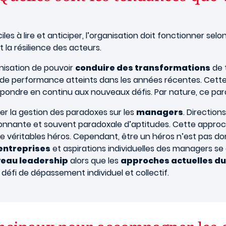
les à lire et anticiper, l’organisation doit fonctionner selo
la résilience des acteurs.
anisation de pouvoir
conduire des transformations
de t
x de performance atteints dans les années récentes. Cett
pondre en continu aux nouveaux défis. Par nature, ce parado
er la gestion des paradoxes sur les
managers
. Direction
sionnante et souvent paradoxale d’aptitudes. Cette appro
de véritables héros. Cependant, être un héros n’est pas d
entreprises
et aspirations individuelles des managers se 
eau leadership
alors que les
approches actuelles 
i défi de dépassement individuel et collectif.