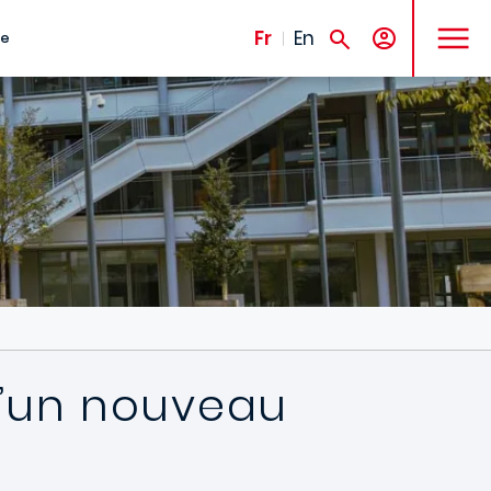
MENU
Fr
En
te
’un nouveau