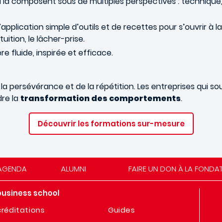
i la composent sous de multiples perspectives : technique, 
l’application simple d’outils et de recettes pour s’ouvrir à l
ition, le lâcher-prise.
e fluide, inspirée et efficace.
a persévérance et de la répétition. Les entreprises qui so
dre la
transformation des comportements
.
Découvrir les formations sur-mesure
AGENDA
ALUMNI
FAIRE UN DON À LA FONDA
business school
réditations
Guides