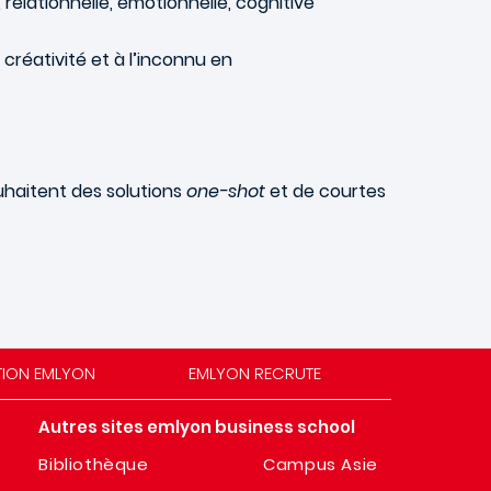
relationnelle, émotionnelle, cognitive
a créativité et à l’inconnu en
uhaitent des solutions
one-shot
et de courtes
TION EMLYON
EMLYON RECRUTE
Autres sites emlyon business school
Bibliothèque
Campus Asie