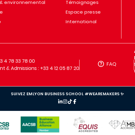
& environnemental
Témoignages
te
Espace presse
e
International
33 4 78 33 78 00
FAQ
t & Admissions : +33 4 12 05 87 20
SUIVEZ EMLYON BUSINESS SCHOOL #WEAREMAKERS ✨
IMAGE
IMAGE
IMAGE