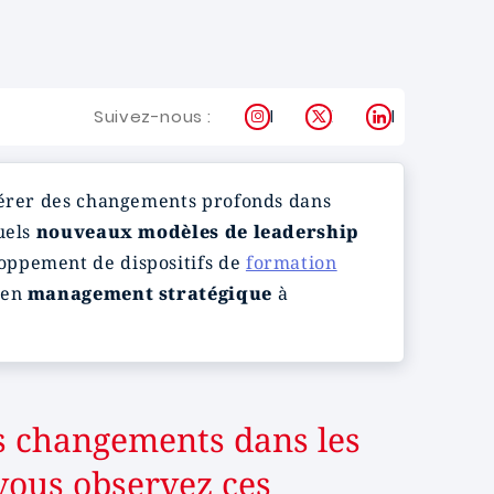
Instagram
X
LinkedIn
Suivez-nous :
opérer des changements profonds dans
uels
nouveaux modèles de leadership
loppement de dispositifs de
formation
 en
management stratégique
à
s changements dans les
vous observez ces