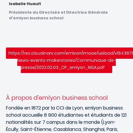
Isabelle Huault
Présidente du Directoire et Directrice Générale
d'emlyon business school
https://res.cloudinary.com/emlyon/image/upload/v16438
News-events-makerstories/Communique-de-
presse/2022.02.03_CP_emlyon_INSA.pdf
À propos d'emlyon business school
Fondée en 1872 par la CCI de Lyon, emlyon business
school accueille 8 900 étudiantes et étudiants de 121
nationalités sur 7 campus dans le monde (Lyon-
Écully, Saint-Étienne, Casablanca, Shanghai, Paris,