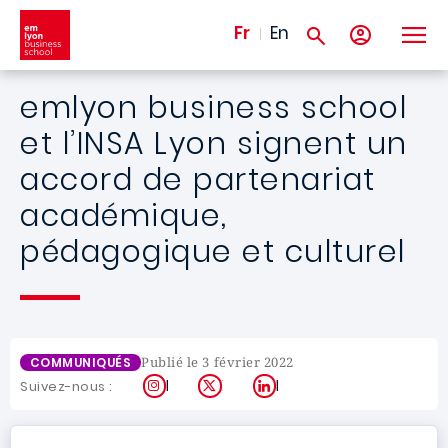
Aller au contenu principal
Fr
En
emlyon business school
et l’INSA Lyon signent un
accord de partenariat
académique,
pédagogique et culturel
Publié le 3 février 2022
COMMUNIQUÉS
Instagram
X
LinkedIn
Suivez-nous :