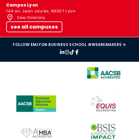
Campus Lyon
144 av. Jean Jaurès, 69007 Lyon
See itinerary
see all campuses
FOLLOW EMLYON BUSINESS SCHOOL #WEAREMAKERS ✨
IMAGE
IMAGE
IMAGE
IMAGE
IMAGE
IMAGE