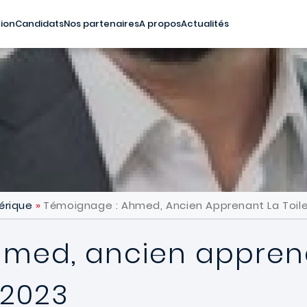
ile] Top menu
ion
Candidats
Nos partenaires
A propos
Actualités
mérique
Témoignage : Ahmed, Ancien Apprenant La Toile
med, ancien apprenan
 2023