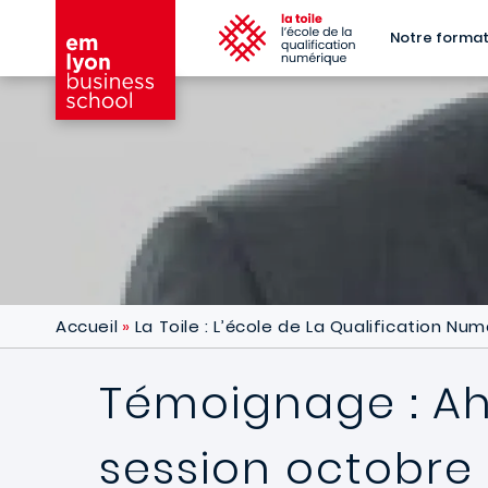
Aller au contenu principal
[la to
Notre format
Accueil
La Toile : L’école de La Qualification Nu
Témoignage : Ah
session octobre