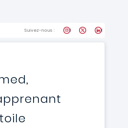
Instagram
X
LinkedIn
Suivez-nous :
med,
apprenant
 toile