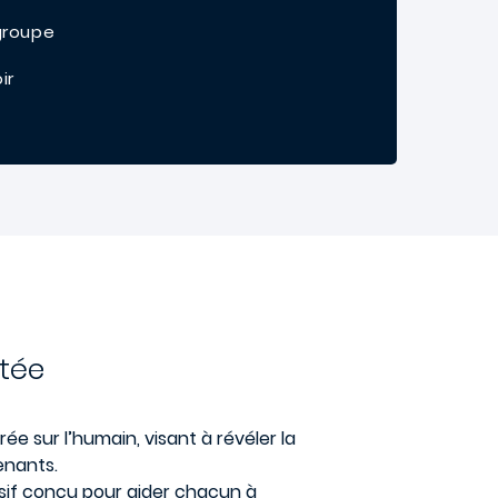
 groupe
oir
utée
e sur l’humain, visant à révéler la
enants.
if conçu pour aider chacun à