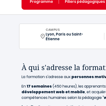
Programme
Piliers pédagogiques
CURRICULUM
CAMPUS
Lyon, Paris
ou
Saint-
Étienne
À qui s'adresse la format
La formation s'adresse aux
personnes motiv
En
17 semaines
(450 heures), les apprenant
développement web et mobile
, et acquiè
compétences humaines selon la pédagogie "