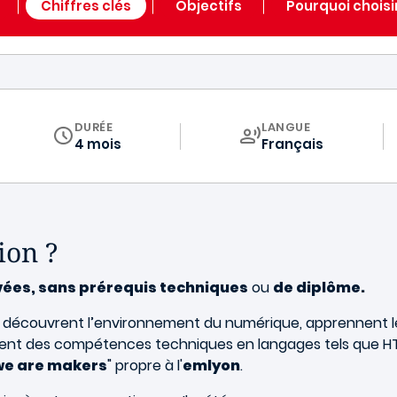
Chiffres clés
Objectifs
Pourquoi choisir
DURÉE
LANGUE
4 mois
Français
ion ?
ées, sans prérequis techniques
ou
de diplôme.
s découvrent l’environnement du numérique, apprennent 
rent des compétences techniques en langages tels que HTM
we are makers
" propre à l'
emlyon
.