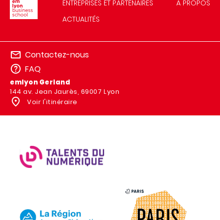
ENTREPRISES ET PARTENAIRES
A PROPOS
ACTUALITÉS
Contactez-nous
FAQ
emlyon Gerland
144 av. Jean Jaurès, 69007 Lyon
Voir l'itinéraire
IMAGE
IMAGE
IMAGE