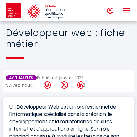
Aller au contenu principal
Développeur web : fiche
métier
Publié le 8 janvier 2026
ACTUALITÉS
Instagram
X
LinkedIn
Suivez-nous :
Un Développeur Web est un professionnel de
l'informatique spécialisé dans la création, le
développement et la maintenance de sites
internet et d'applications en ligne. Son rôle
principal consiste à traduire les besoins de son