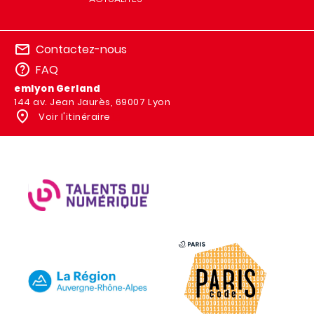
Contactez-nous
FAQ
emlyon Gerland
144 av. Jean Jaurès, 69007 Lyon
Voir l'itinéraire
IMAGE
IMAGE
IMAGE