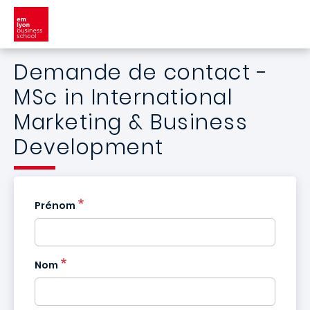
Aller au contenu principal
Demande de contact -
MSc in International
Marketing & Business
Development
Prénom
Nom
France
+33