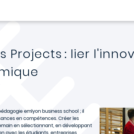
 Projects : lier l'inn
émique
 pédagogie emlyon business school ; il
issances en compétences. Créer les
emain en sélectionnant, en développant
on avec les étudiants, entreprises,