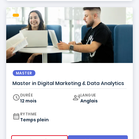
MASTER
Master in Digital Marketing & Data Analytics
Curriculum
DURÉE
LANGUE
12 mois
Anglais
RYTHME
Temps plein