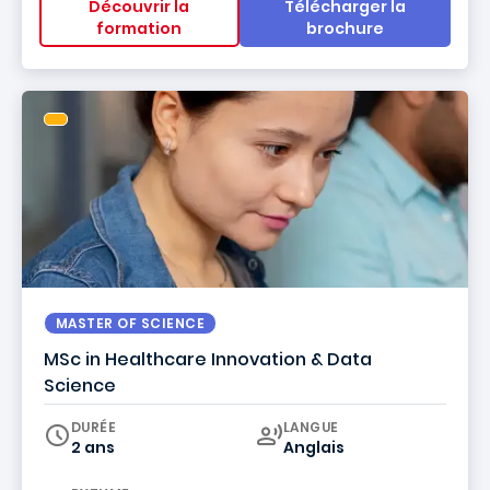
Découvrir la
Télécharger la
formation
brochure
MASTER OF SCIENCE
MSc in Healthcare Innovation & Data
Science
Curriculum
DURÉE
LANGUE
2 ans
Anglais