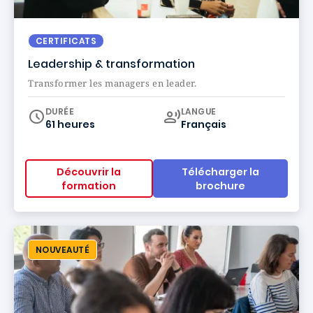
CERTIFICATS
Leadership & transformation
Transformer les managers en leader.
Curriculum
DURÉE
LANGUE
61 heures
Français
Découvrir la
Télécharger la
formation
brochure
NOUVEAUTÉ