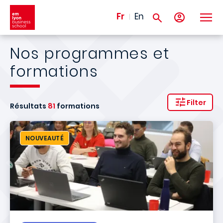
Aller au contenu principal
Fr
En
Nos programmes et
formations
Filter
Résultats
81
formations
NOUVEAUTÉ