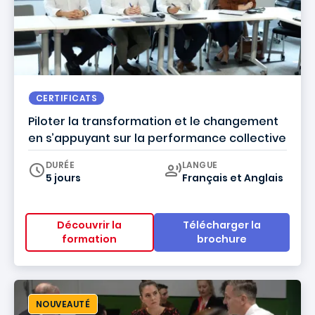
CERTIFICATS
Piloter la transformation et le changement
en s’appuyant sur la performance collective
Curriculum
DURÉE
LANGUE
5 jours
Français
et
Anglais
Découvrir la
Télécharger la
formation
brochure
NOUVEAUTÉ