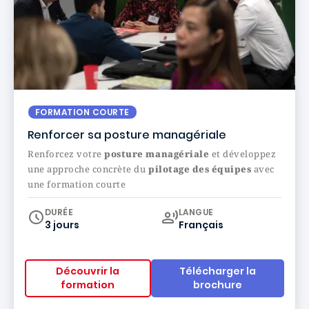
FORMATION COURTE
Renforcer sa posture managériale
Renforcez votre
posture managériale
et développez
une approche concrète du
pilotage des équipes
avec
une formation courte
Curriculum
DURÉE
LANGUE
3 jours
Français
Découvrir la
Télécharger la
formation
brochure