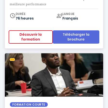
meilleure performance
Curriculum
DURÉE
LANGUE
76 heures
Français
Découvrir la
Télécharger la
formation
brochure
FORMATION COURTE