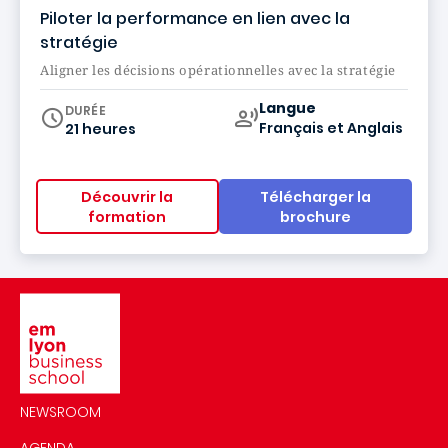
Piloter la performance en lien avec la
stratégie
Aligner les décisions opérationnelles avec la stratégie
Curriculum
Langue
DURÉE
Français
et
Anglais
21 heures
Découvrir la
Télécharger la
formation
brochure
Image
NEWSROOM