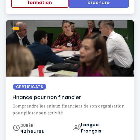
formation
brochure
CERTIFICATS
Finance pour non financier
Comprendre les enjeux financiers de son organisation
pour piloter son activité
Curriculum
Langue
DURÉE
Français
42 heures