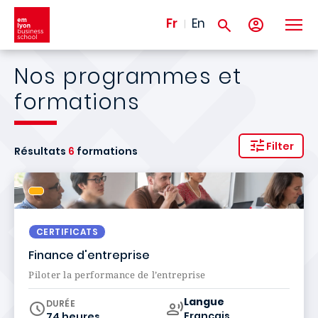
Aller au contenu principal
Fr
En
Nos programmes et
formations
Filter
Résultats
6
formations
CERTIFICATS
Finance d'entreprise
Piloter la performance de l’entreprise
Curriculum
Langue
DURÉE
Français
74 heures