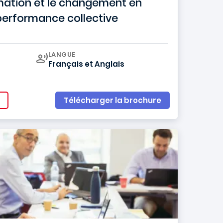
rmation et le changement en
performance collective
Curriculum
LANGUE
Français
et
Anglais
Télécharger la brochure