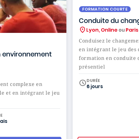
FORMATION COURTE
Conduite du chang
Lyon, Online
Paris
ou
Conduisez le changement
en intégrant le jeu des 
n environnement
formation en conduite 
présentiel
DURÉE
ent complexe en
6 jours
e et en intégrant le jeu
iculum
E
ais