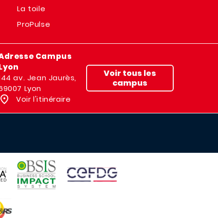
La toile
ProPulse
Adresse Campus
Lyon
Voir tous les
144 av. Jean Jaurès,
campus
69007 Lyon
Voir l'itinéraire
IMAGE
IMAGE
E