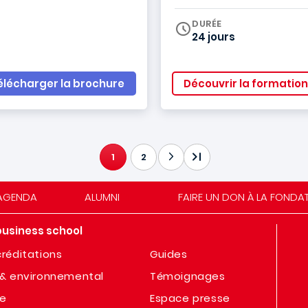
DURÉE
24 jours
élécharger la brochure
Découvrir la formation
1
2
PAGE COURANTE
AGENDA
ALUMNI
FAIRE UN DON À LA FONDA
business school
réditations
Guides
& environnemental
Témoignages
te
Espace presse