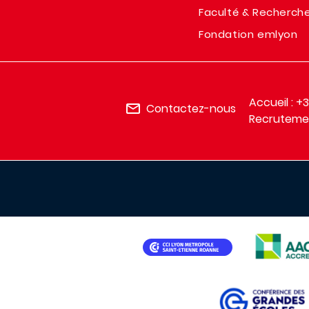
Faculté & Recherch
Fondation emlyon
Accueil : +
Contactez-nous
Recrutemen
IMAGE
IMAGE
IMAGE