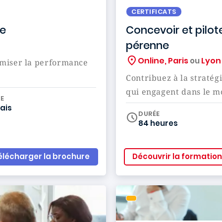
CERTIFICATS
ce
Concevoir et pilot
pérenne
Online, Paris
Lyon
ou
imiser la performance
Contribuez à la stratég
qui engagent dans le 
iculum
E
ais
DURÉE
84 heures
élécharger la brochure
Découvrir la formation