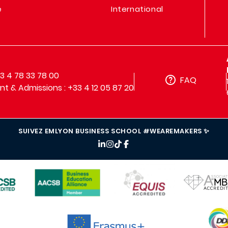
e
International
33 4 78 33 78 00
FAQ
t & Admissions : +33 4 12 05 87 20
SUIVEZ EMLYON BUSINESS SCHOOL #WEAREMAKERS ✨
IMAGE
IMAGE
IMAGE
IMAG
IMAGE