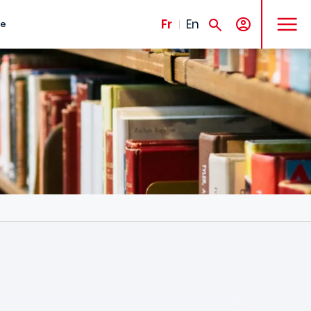
MENU
Fr
En
te