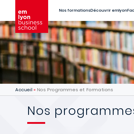
Aller au contenu principal
Nos formations
Découvrir emlyon
Fac
Accueil
Nos Programmes et Formations
Nos programmes