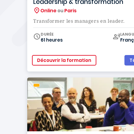
Leadership & transformation
Online
Paris
ou
Transformer les managers en leader.
Curr
DURÉE
LANGU
61 heures
Franç
Découvrir la formation
T