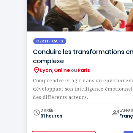
CERTIFICATS
Conduire les transformations e
complexe
Lyon, Online
Paris
ou
Comprendre et agir dans un environnem
développant son intelligence émotionnell
des différents acteurs.
Curr
DURÉE
LANGU
91 heures
Franç