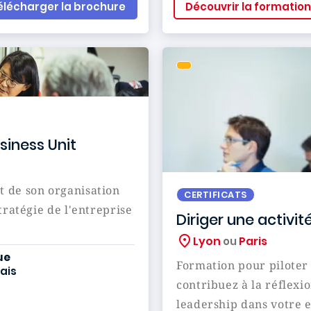
élécharger la brochure
Découvrir la formation
siness Unit
 de son organisation
CERTIFICATS
tratégie de l'entreprise
Diriger une activit
Lyon
Paris
ou
iculum
ue
Formation pour piloter 
ais
contribuez à la réflexio
leadership dans votre e