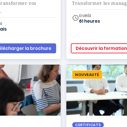
 transformer vos
Transformer les manage
.
DURÉE
61 heures
iculum
E
ais
élécharger la brochure
Découvrir la formation
NOUVEAUTÉ
CERTIFICATS