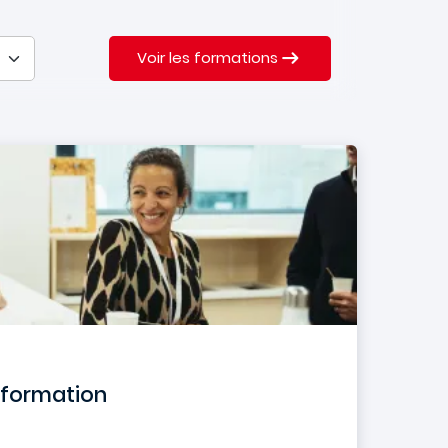
Voir les formations
sformation