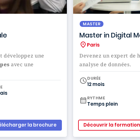
MASTER
le
Master in Digital 
Paris
t développez une
Devenez un expert de h
ipes
avec une
analyse de données.
DURÉE
12 mois
iculum
E
ais
RYTHME
Temps plein
élécharger la brochure
Découvrir la formation