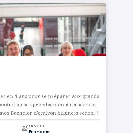
c en 4 ans pour se préparer aux grands
dial ou se spécialiser en data science.
es Bachelor d’emlyon business school !
Curriculum
LANGUE
Français