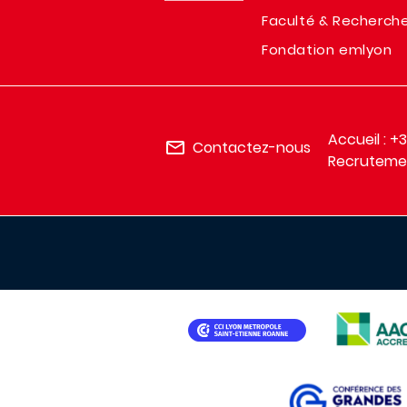
Faculté & Recherch
Fondation emlyon
Accueil : +
Contactez-nous
Recrutemen
IMAGE
IMAGE
IMAGE