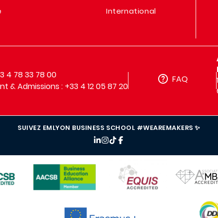
e
International
33 4 78 33 78 00
FAQ
t & Admissions : +33 4 12 05 87 20
SUIVEZ EMLYON BUSINESS SCHOOL #WEAREMAKERS ✨
IMAGE
IMAGE
IMAGE
IMAG
IMAGE