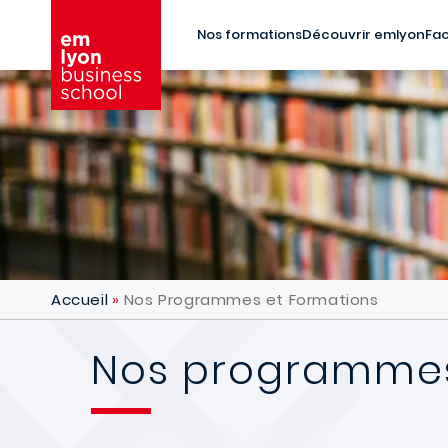
Aller au contenu principal
Nos formations
Découvrir emlyon
Fac
Accueil
Nos Programmes et Formations
Nos programmes