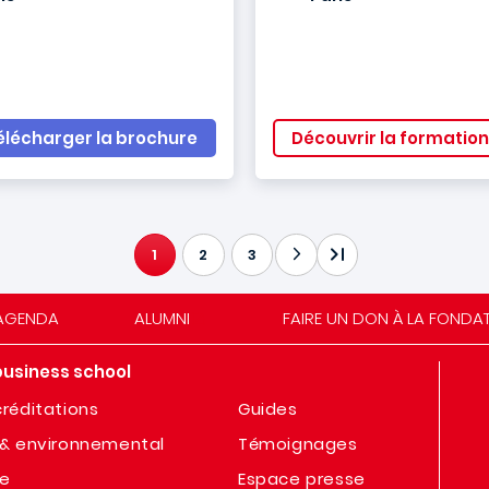
élécharger la brochure
Découvrir la formation
1
2
3
PAGE COURANTE
AGENDA
ALUMNI
FAIRE UN DON À LA FONDA
business school
réditations
Guides
& environnemental
Témoignages
te
Espace presse