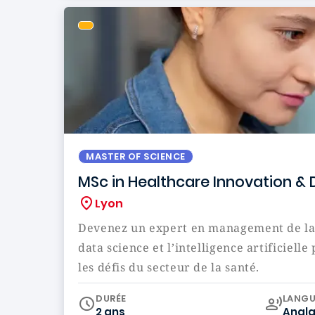
MASTER OF SCIENCE
MSc in Healthcare Innovation &
Lyon
Devenez un expert en management de la 
data science et l’intelligence artificiell
les défis du secteur de la santé.
Curr
DURÉE
LANGU
2 ans
Angla