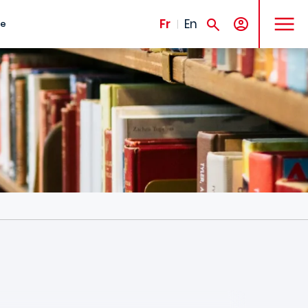
MENU
Fr
En
te