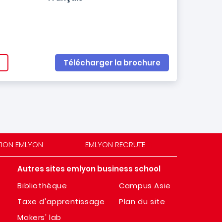
Télécharger la brochure
TION EMLYON
EMLYON RECRUTE
Autres sites emlyon business school
Bibliothèque
Campus Asie
Taxe d'apprentissage
Plan du site
Makers' lab