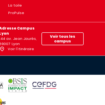
La toile
ProPulse
Adresse Campus
Lyon
Voir tous les
144 av. Jean Jaurès,
campus
69007 Lyon
Voir l'itinéraire
IMAGE
IMAGE
E