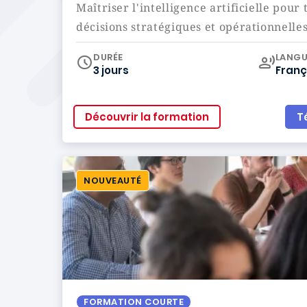
Maîtriser l'intelligence artificielle pour
décisions stratégiques et opérationnelles
Curr
DURÉE
LANGU
3 jours
Franç
Découvrir la formation
T
NOUVEAUTÉ
FORMATION COURTE