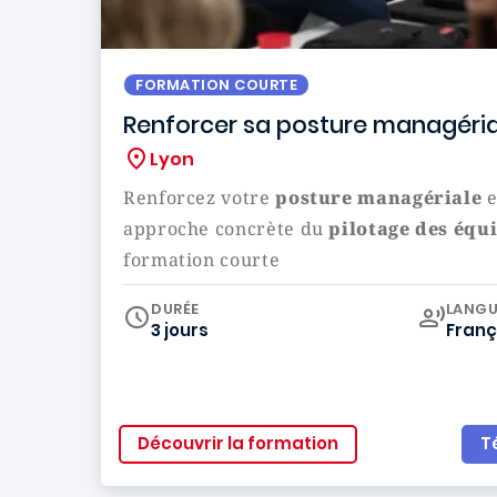
FORMATION COURTE
Renforcer sa posture managéria
Lyon
Renforcez votre
posture managériale
e
approche concrète du
pilotage des équ
formation courte
Curr
DURÉE
LANGU
3 jours
Franç
Découvrir la formation
T