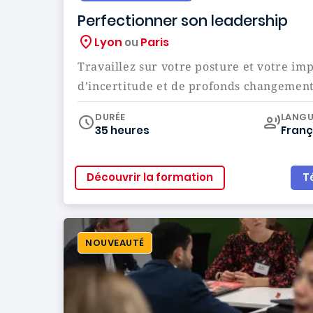
Perfectionner son leadership
Lyon
Paris
ou
Travaillez sur votre posture et votre im
d’incertitude et de profonds changemen
Curr
DURÉE
LANGU
35 heures
Franç
Découvrir la formation
T
NOUVEAUTÉ