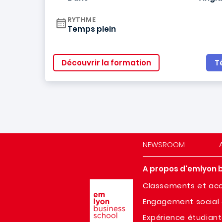
RYTHME
Temps plein
Découvrir la formation
T
NEWSROOM
A propos d'emlyon 
Image
Classements et acc
Engagement social 
Expérience étudian