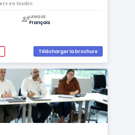
rs en leader.
Curriculum
LANGUE
Français
Télécharger la brochure