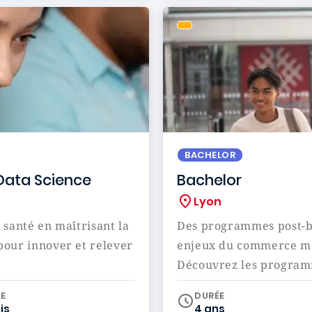
BACHELOR
 Data Science
Bachelor
Lyon
santé en maîtrisant la
Des programmes post-ba
e pour innover et relever
enjeux du commerce mon
Découvrez les programm
iculum
E
DURÉE
is
4 ans