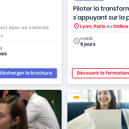
Piloter la transfo
s’appuyant sur la 
Lyon, Paris
Online
ou
pact dans un contexte
ts.
DURÉE
5 jours
iculum
E
ais
élécharger la brochure
Découvrir la formation