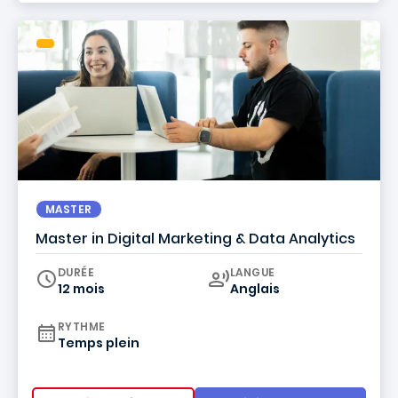
MASTER
Master in Digital Marketing & Data Analytics
Curriculum
DURÉE
LANGUE
12 mois
Anglais
RYTHME
Temps plein