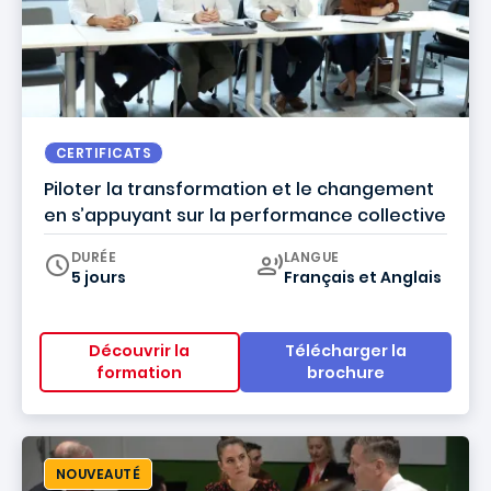
CERTIFICATS
Piloter la transformation et le changement
en s’appuyant sur la performance collective
Curriculum
DURÉE
LANGUE
5 jours
Français
et
Anglais
Découvrir la
Télécharger la
formation
brochure
NOUVEAUTÉ