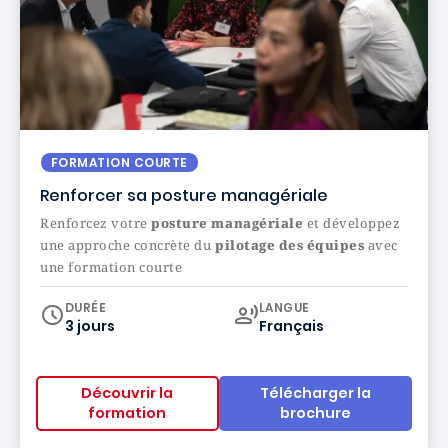
FORMATION COURTE
Renforcer sa posture managériale
Renforcez votre
posture managériale
et développez
une approche concrète du
pilotage des équipes
avec
une formation courte
Curriculum
DURÉE
LANGUE
3 jours
Français
Découvrir la
Télécharger la
formation
brochure