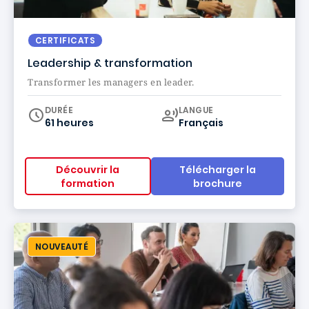
CERTIFICATS
Leadership & transformation
Transformer les managers en leader.
Curriculum
DURÉE
LANGUE
61 heures
Français
Découvrir la
Télécharger la
formation
brochure
NOUVEAUTÉ