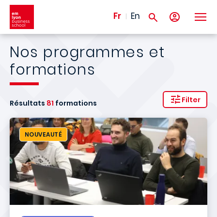
Aller au contenu principal
Fr
En
Nos programmes et
formations
Filter
Résultats
81
formations
NOUVEAUTÉ