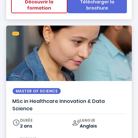
Découvrir la
Télécharger la
formation
brochure
MASTER OF SCIENCE
MSc in Healthcare Innovation & Data
Science
Curriculum
DURÉE
LANGUE
2 ans
Anglais