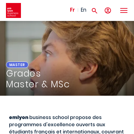
Aller au contenu principal
Fr
En
MASTER
Grades
Master & MSc
emlyon
business school propose des
programmes d'excellence ouverts aux
étudiants français et internationaux, couvrant