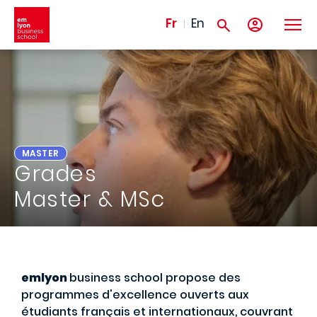
Aller au contenu principal
Fr
En
MASTER
Grades
Master & MSc
emlyon
business school propose des
programmes d'excellence ouverts aux
étudiants français et internationaux, couvrant