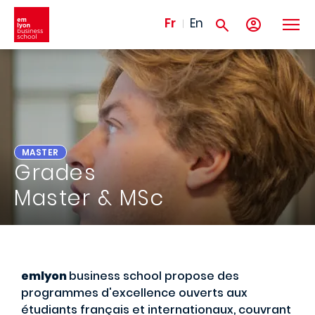
Aller au contenu principal
Fr
En
MASTER
Grades
Master & MSc
emlyon
business school propose des
programmes d'excellence ouverts aux
étudiants français et internationaux, couvrant