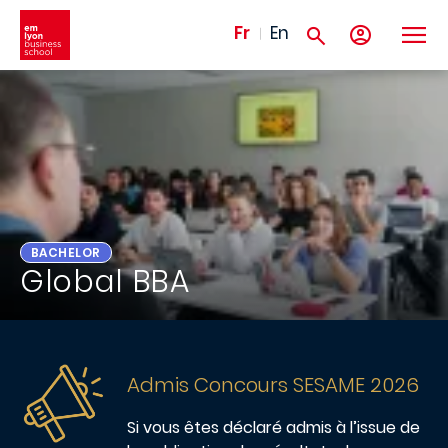
Aller au contenu principal
Fr
En
BACHELOR
Global BBA
Admis Concours SESAME 2026
Si vous êtes déclaré admis à l’issue de