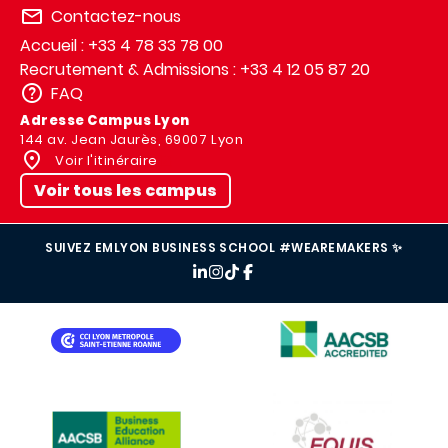
Contactez-nous
Accueil : +33 4 78 33 78 00
Recrutement & Admissions : +33 4 12 05 87 20
FAQ
Adresse Campus Lyon
144 av. Jean Jaurès, 69007 Lyon
Voir l'itinéraire
Voir tous les campus
SUIVEZ EMLYON BUSINESS SCHOOL #WEAREMAKERS ✨
IMAGE
IMAGE
IMAGE
IMAGE