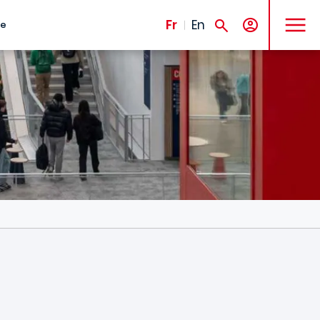
MENU
Fr
En
te