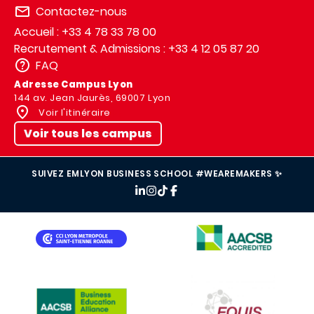
Contactez-nous
Accueil : +33 4 78 33 78 00
Recrutement & Admissions : +33 4 12 05 87 20
FAQ
Adresse Campus Lyon
144 av. Jean Jaurès, 69007 Lyon
Voir l'itinéraire
Voir tous les campus
SUIVEZ EMLYON BUSINESS SCHOOL #WEAREMAKERS ✨
IMAGE
IMAGE
IMAGE
IMAGE