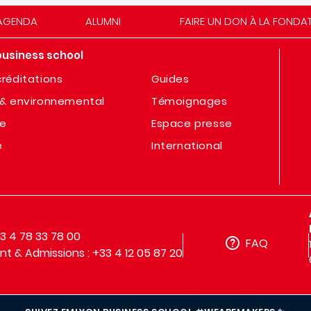
AGENDA
ALUMNI
FAIRE UN DON À LA FONDA
business school
réditations
Guides
& environnemental
Témoignages
te
Espace presse
e
International
33 4 78 33 78 00
FAQ
t & Admissions : +33 4 12 05 87 20