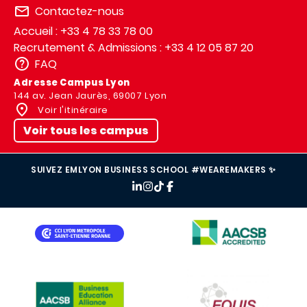
Contactez-nous
Accueil : +33 4 78 33 78 00
Recrutement & Admissions : +33 4 12 05 87 20
FAQ
Adresse Campus Lyon
144 av. Jean Jaurès, 69007 Lyon
Voir l'itinéraire
Voir tous les campus
SUIVEZ EMLYON BUSINESS SCHOOL #WEAREMAKERS ✨
IMAGE
IMAGE
IMAGE
IMAGE