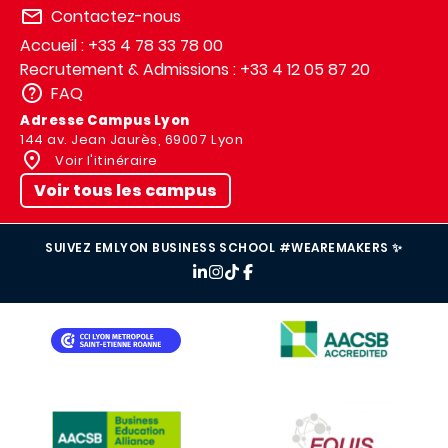
Contactez-nous
Accueil : +33 4 78 33 78 00
Recrutement & Admissions : +33 4 12 05 87 20
FAQ
Adresse Campus Lyon
144 av. Jean Jaurès, 69007 Lyon
Voir l'itinéraire
Voir tous les campus
SUIVEZ EMLYON BUSINESS SCHOOL #WEAREMAKERS ✨
IMAGE
IMAGE
IMAGE
IMAGE