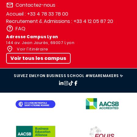
Contactez-nous
Accueil : +33 4 78 33 78 00
Recrutement & Admissions : +33 4 12 05 87 20
FAQ
Adresse Campus Lyon
144 av. Jean Jaurès, 69007 Lyon
Voir l'itinéraire
Voir tous les campus
SUIVEZ EMLYON BUSINESS SCHOOL #WEAREMAKERS ✨
IMAGE
IMAGE
IMAGE
IMAGE