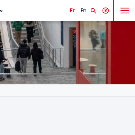
MENU
Fr
En
te