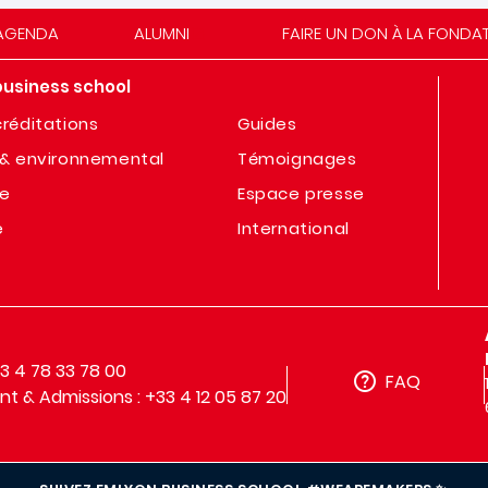
AGENDA
ALUMNI
FAIRE UN DON À LA FONDA
business school
réditations
Guides
& environnemental
Témoignages
te
Espace presse
e
International
33 4 78 33 78 00
FAQ
t & Admissions : +33 4 12 05 87 20