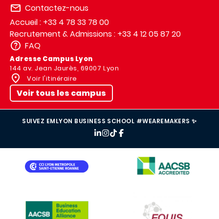
Contactez-nous
Accueil : +33 4 78 33 78 00
Recrutement & Admissions : +33 4 12 05 87 20
FAQ
Adresse Campus Lyon
144 av. Jean Jaurès, 69007 Lyon
Voir l'itinéraire
Voir tous les campus
SUIVEZ EMLYON BUSINESS SCHOOL #WEAREMAKERS ✨
IMAGE
IMAGE
IMAGE
IMAGE