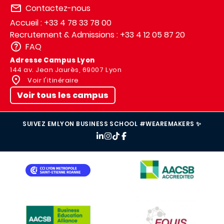
Contactez-nous
Accueil : +33 4 78 33 78 00
Recrutement & Admissions : +33 4 12 05 87 20
FAQ
Adresse Campus Lyon
144 av. Jean Jaurès, 69007 Lyon
Voir l'itinéraire
Voir tous les campus
SUIVEZ EMLYON BUSINESS SCHOOL #WEAREMAKERS ✨
IMAGE
IMAGE
IMAGE
IMAGE