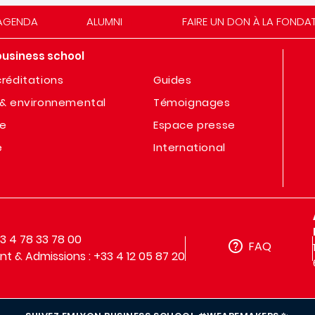
AGENDA
ALUMNI
FAIRE UN DON À LA FONDA
business school
réditations
Guides
& environnemental
Témoignages
te
Espace presse
e
International
33 4 78 33 78 00
FAQ
t & Admissions : +33 4 12 05 87 20