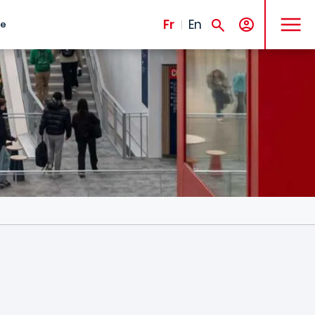
MENU
Fr
En
te