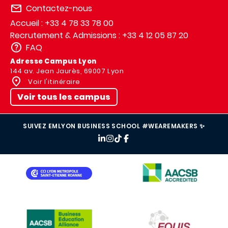
Contactez-nous
Accueil : +33 4 78 33 78 00
Recrutement & Admissions : +33 4 12 05 87 20
FAQ
Adresse Campus Lyon
144 av. Jean Jaurès, 69007 Lyon
Voir l'itinéraire
Voir tous les campus
SUIVEZ EMLYON BUSINESS SCHOOL #WEAREMAKERS ✨
IMAGE
IMAGE
IMAGE
IMAGE