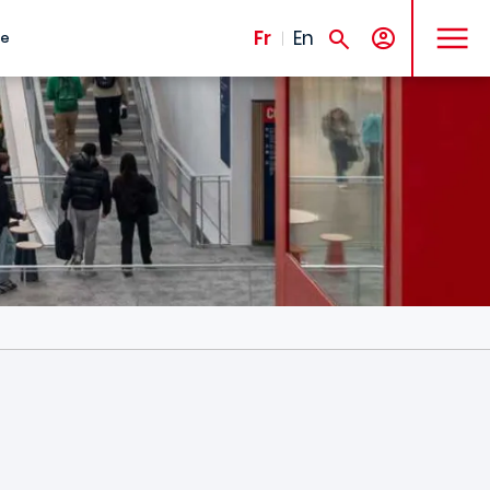
MENU
Fr
En
te