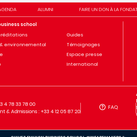
AGENDA
ALUMNI
FAIRE UN DON À LA FONDA
business school
réditations
Guides
& environnemental
Témoignages
te
Espace presse
e
International
33 4 78 33 78 00
FAQ
t & Admissions : +33 4 12 05 87 20