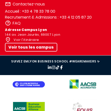
Contactez-nous
Accueil : +33 4 78 33 78 00
Recrutement & Admissions : +33 4 12 05 87 20
FAQ
Adresse Campus Lyon
144 av. Jean Jaurès, 69007 Lyon
Voir l'itinéraire
Voir tous les campus
SUIVEZ EMLYON BUSINESS SCHOOL #WEAREMAKERS ✨
IMAGE
IMAGE
IMAGE
IMAGE