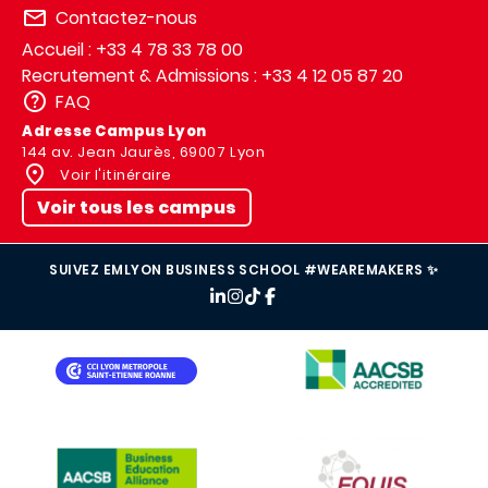
Contactez-nous
Accueil : +33 4 78 33 78 00
Recrutement & Admissions : +33 4 12 05 87 20
FAQ
Adresse Campus Lyon
144 av. Jean Jaurès, 69007 Lyon
Voir l'itinéraire
Voir tous les campus
SUIVEZ EMLYON BUSINESS SCHOOL #WEAREMAKERS ✨
IMAGE
IMAGE
IMAGE
IMAGE