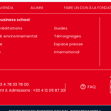
AGENDA
ALUMNI
FAIRE UN DON À LA FONDA
business school
réditations
Guides
& environnemental
Témoignages
te
Espace presse
e
International
33 4 78 33 78 00
FAQ
t & Admissions : +33 4 12 05 87 20