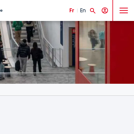
MENU
Fr
En
te