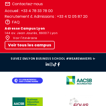
Contactez-nous
Accueil : +33 4 78 33 78 00
Recrutement & Admissions : +33 4 12 05 87 20
FAQ
Adresse Campus Lyon
144 av. Jean Jaurès, 69007 Lyon
Voir l'itinéraire
Voir tous les campus
SUIVEZ EMLYON BUSINESS SCHOOL #WEAREMAKERS ✨
IMAGE
IMAGE
IMAGE
IMAGE