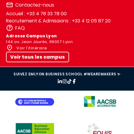
Contactez-nous
Accueil : +33 4 78 33 78 00
Recrutement & Admissions : +33 4 12 05 87 20
FAQ
Adresse Campus Lyon
144 av. Jean Jaurès, 69007 Lyon
Voir l'itinéraire
Voir tous les campus
SUIVEZ EMLYON BUSINESS SCHOOL #WEAREMAKERS ✨
IMAGE
IMAGE
IMAGE
IMAGE