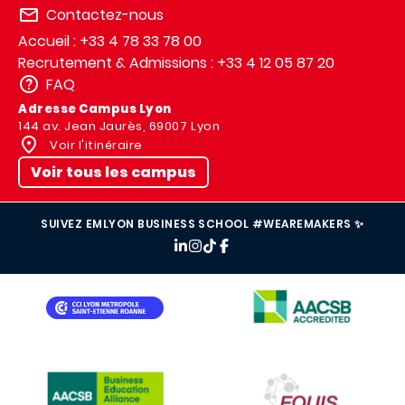
Contactez-nous
Accueil : +33 4 78 33 78 00
Recrutement & Admissions : +33 4 12 05 87 20
FAQ
Adresse Campus Lyon
144 av. Jean Jaurès, 69007 Lyon
Voir l'itinéraire
Voir tous les campus
SUIVEZ EMLYON BUSINESS SCHOOL #WEAREMAKERS ✨
IMAGE
IMAGE
IMAGE
IMAGE