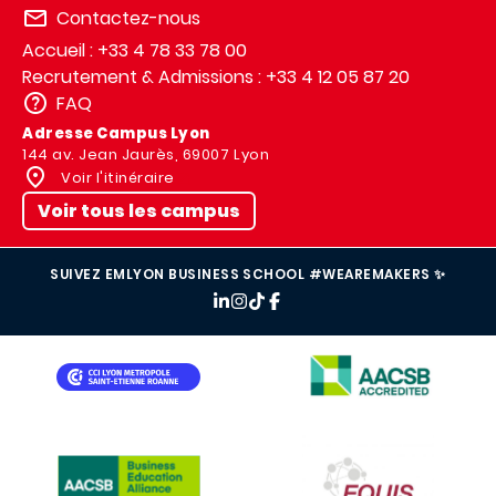
Contactez-nous
Accueil : +33 4 78 33 78 00
Recrutement & Admissions : +33 4 12 05 87 20
FAQ
Adresse Campus Lyon
144 av. Jean Jaurès, 69007 Lyon
Voir l'itinéraire
Voir tous les campus
SUIVEZ EMLYON BUSINESS SCHOOL #WEAREMAKERS ✨
IMAGE
IMAGE
IMAGE
IMAGE