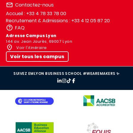
Contactez-nous
Accueil : +33 4 78 33 78 00
Recrutement & Admissions : +33 4 12 05 87 20
FAQ
Adresse Campus Lyon
144 av. Jean Jaurès, 69007 Lyon
Voir l'itinéraire
Voir tous les campus
SUIVEZ EMLYON BUSINESS SCHOOL #WEAREMAKERS ✨
IMAGE
IMAGE
IMAGE
IMAGE